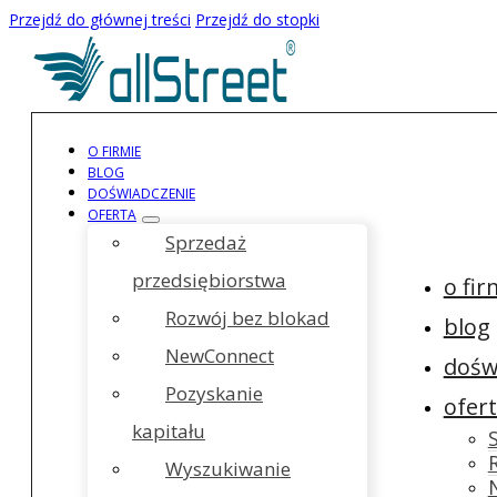
Przejdź do głównej treści
Przejdź do stopki
O FIRMIE
BLOG
DOŚWIADCZENIE
OFERTA
Sprzedaż
przedsiębiorstwa
o fir
Rozwój bez blokad
blog
NewConnect
dośw
Pozyskanie
ofer
kapitału
Wyszukiwanie