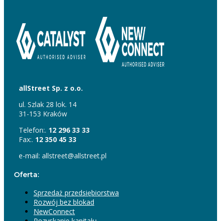
allStreet Sp. z o.o.
ul. Szlak 28 lok. 14
31-153 Kraków
Telefon:.
12 296 33 33
Fax:.
12 350 45 33
e-mail: allstreet@allstreet.pl
Oferta:
Sprzedaż przedsiębiorstwa
Rozwój bez blokad
NewConnect
Pozyskanie kapitału