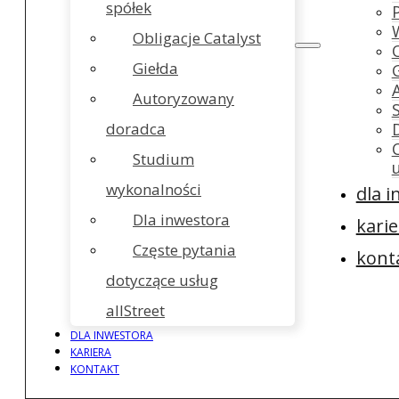
spółek
Obligacje Catalyst
Giełda
Autoryzowany
doradca
Studium
wykonalności
dla 
Dla inwestora
karie
Częste pytania
kont
dotyczące usług
allStreet
DLA INWESTORA
KARIERA
KONTAKT