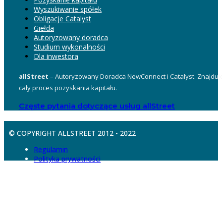
Wyszukiwanie spółek
Obligacje Catalyst
Giełda
Autoryzowany doradca
Studium wykonalności
Dla inwestora
allStreet
– Autoryzowany Doradca NewConnect i Catalyst. Znajduje
cały proces pozyskania kapitału.
Częste pytania dotyczące usług allStreet
© COPYRIGHT ALLSTREET 2012 - 2022
Regulamin
Polityka prywatności