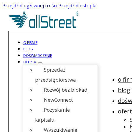
Przejdź do głównej treści
Przejdź do stopki
O FIRMIE
BLOG
DOŚWIADCZENIE
OFERTA
Sprzedaż
o fir
przedsiębiorstwa
blog
Rozwój bez blokad
NewConnect
dośw
Pozyskanie
ofer
kapitału
Wyszukiwanie