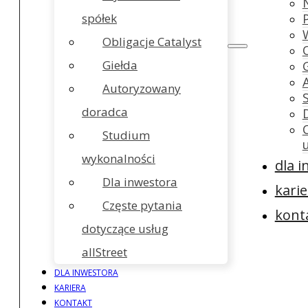
spółek
Obligacje Catalyst
Giełda
Autoryzowany
doradca
Studium
wykonalności
dla 
Dla inwestora
karie
Częste pytania
kont
dotyczące usług
allStreet
DLA INWESTORA
KARIERA
KONTAKT