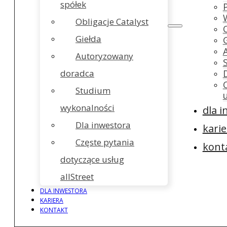
spółek
Obligacje Catalyst
Giełda
Autoryzowany
doradca
Studium
wykonalności
dla 
Dla inwestora
karie
Częste pytania
kont
dotyczące usług
allStreet
DLA INWESTORA
KARIERA
KONTAKT