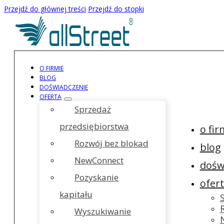
Przejdź do głównej treści
Przejdź do stopki
O FIRMIE
BLOG
DOŚWIADCZENIE
OFERTA
Sprzedaż
przedsiębiorstwa
o fir
Rozwój bez blokad
blog
NewConnect
dośw
Pozyskanie
ofer
kapitału
Wyszukiwanie