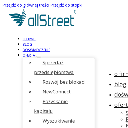
Przejdź do głównej treści
Przejdź do stopki
O FIRMIE
BLOG
DOŚWIADCZENIE
OFERTA
Sprzedaż
przedsiębiorstwa
o fir
Rozwój bez blokad
blog
NewConnect
dośw
Pozyskanie
ofer
kapitału
Wyszukiwanie