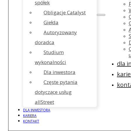
spółek
Obligacje Catalyst
Giełda
Autoryzowany
doradca
Studium
wykonalności
dla 
Dla inwestora
karie
Częste pytania
kont
dotyczące usług
allStreet
DLA INWESTORA
KARIERA
KONTAKT