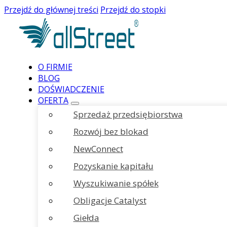
Przejdź do głównej treści
Przejdź do stopki
O FIRMIE
BLOG
DOŚWIADCZENIE
OFERTA
Sprzedaż przedsiębiorstwa
Rozwój bez blokad
NewConnect
Pozyskanie kapitału
Wyszukiwanie spółek
Obligacje Catalyst
Giełda