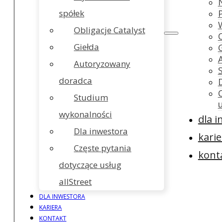
spółek
Obligacje Catalyst
Giełda
Autoryzowany
doradca
Studium
wykonalności
dla 
Dla inwestora
karie
Częste pytania
kont
dotyczące usług
allStreet
DLA INWESTORA
KARIERA
KONTAKT