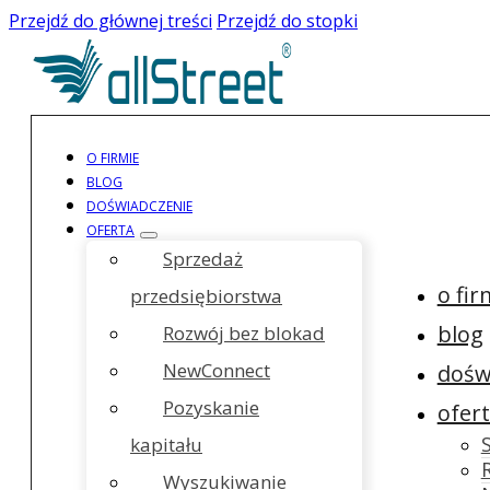
Przejdź do głównej treści
Przejdź do stopki
O FIRMIE
BLOG
DOŚWIADCZENIE
OFERTA
Sprzedaż
o fir
przedsiębiorstwa
blog
Rozwój bez blokad
NewConnect
dośw
Pozyskanie
ofer
kapitału
Wyszukiwanie