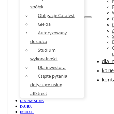
spółek
Obligacje Catalyst
Giełda
Autoryzowany
doradca
Studium
wykonalności
dla 
Dla inwestora
karie
Częste pytania
kont
dotyczące usług
allStreet
DLA INWESTORA
KARIERA
KONTAKT