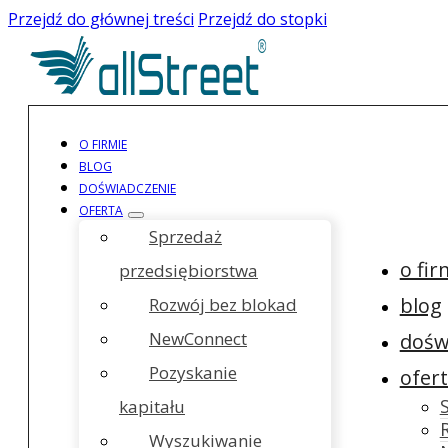
Przejdź do głównej treści
Przejdź do stopki
O FIRMIE
BLOG
DOŚWIADCZENIE
OFERTA
Sprzedaż
o fir
przedsiębiorstwa
blog
Rozwój bez blokad
NewConnect
dośw
Pozyskanie
ofer
kapitału
Wyszukiwanie