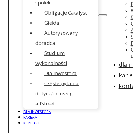
spółek
Obligacje Catalyst
Giełda
Autoryzowany
doradca
Studium
wykonalności
dla 
Dla inwestora
karie
Częste pytania
kont
dotyczące usług
allStreet
DLA INWESTORA
KARIERA
KONTAKT