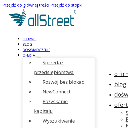
Przejdź do głównej treści
Przejdź do stopki
O FIRMIE
BLOG
DOŚWIADCZENIE
OFERTA
Sprzedaż
przedsiębiorstwa
o fir
Rozwój bez blokad
blog
NewConnect
dośw
Pozyskanie
ofer
kapitału
Wyszukiwanie