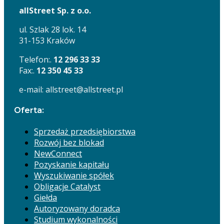
allStreet Sp. z o.o.
ul. Szlak 28 lok. 14
31-153 Kraków
Telefon:.
12 296 33 33
Fax:.
12 350 45 33
e-mail: allstreet@allstreet.pl
Oferta:
Sprzedaż przedsiębiorstwa
Rozwój bez blokad
NewConnect
Pozyskanie kapitału
Wyszukiwanie spółek
Obligacje Catalyst
Giełda
Autoryzowany doradca
Studium wykonalności