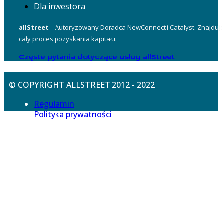
Dla inwestora
allStreet
– Autoryzowany Doradca NewConnect i Catalyst. Znajduje
cały proces pozyskania kapitału.
Częste pytania dotyczące usług allStreet
© COPYRIGHT ALLSTREET 2012 - 2022
Regulamin
Polityka prywatności