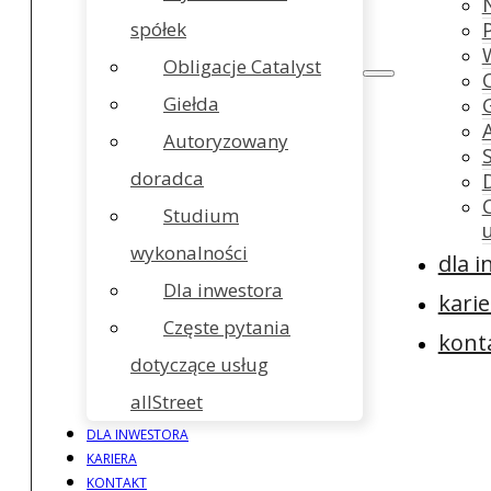
spółek
Obligacje Catalyst
Giełda
Autoryzowany
doradca
Studium
wykonalności
dla 
Dla inwestora
karie
Częste pytania
kont
dotyczące usług
allStreet
DLA INWESTORA
KARIERA
KONTAKT