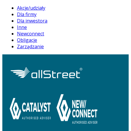
Akcje/udziały
Dla firmy
Dla inwestora
Inne
Newconnect
Obligacje
Zarządzanie