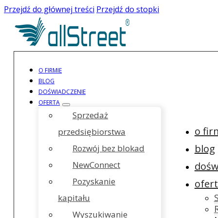
Przejdź do głównej treści
Przejdź do stopki
O FIRMIE
BLOG
DOŚWIADCZENIE
OFERTA
Sprzedaż
o fir
przedsiębiorstwa
blog
Rozwój bez blokad
NewConnect
dośw
Pozyskanie
ofer
kapitału
Wyszukiwanie