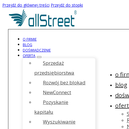
Przejdź do głównej treści
Przejdź do stopki
O FIRMIE
BLOG
DOŚWIADCZENIE
OFERTA
Sprzedaż
przedsiębiorstwa
o fir
Rozwój bez blokad
blog
NewConnect
dośw
Pozyskanie
ofer
kapitału
Wyszukiwanie