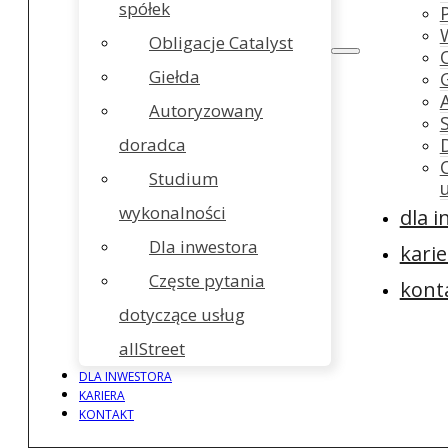
spółek
Obligacje Catalyst
Giełda
Autoryzowany
doradca
Studium
wykonalności
dla 
Dla inwestora
karie
Częste pytania
kont
dotyczące usług
allStreet
DLA INWESTORA
KARIERA
KONTAKT