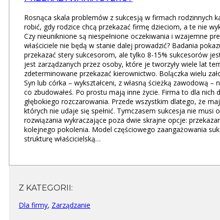
Rosnąca skala problemów z sukcesją w firmach rodzinnych ka
robić, gdy rodzice chcą przekazać firmę dzieciom, a te nie w
Czy nieuniknione są niespełnione oczekiwania i wzajemne pre
właściciele nie będą w stanie dalej prowadzić? Badania poka
przekazać stery sukcesorom, ale tylko 8-15% sukcesorów jes
jest zarządzanych przez osoby, które je tworzyły wiele lat te
zdeterminowane przekazać kierownictwo. Bolączka wielu założ
Syn lub córka – wykształceni, z własną ścieżką zawodową – ni
co zbudowałeś. Po prostu mają inne życie. Firma to dla nich 
głębokiego rozczarowania. Przede wszystkim dlatego, że mają
których nie udaje się spełnić. Tymczasem sukcesja nie musi 
rozwiązania wykraczające poza dwie skrajne opcje: przekazan
kolejnego pokolenia. Model częściowego zaangażowania sukc
strukturę właścicielską…
Z KATEGORII:
Dla firmy
,
Zarządzanie