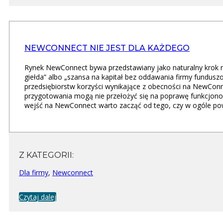
NEWCONNECT NIE JEST DLA KAŻDEGO
Rynek NewConnect bywa przedstawiany jako naturalny krok ro
giełda” albo „szansa na kapitał bez oddawania firmy funduszow
przedsiębiorstw korzyści wynikające z obecności na NewCon
przygotowania mogą nie przełożyć się na poprawę funkcjonow
wejść na NewConnect warto zacząć od tego, czy w ogóle pow
Z KATEGORII:
Dla firmy
,
Newconnect
Czytaj dalej