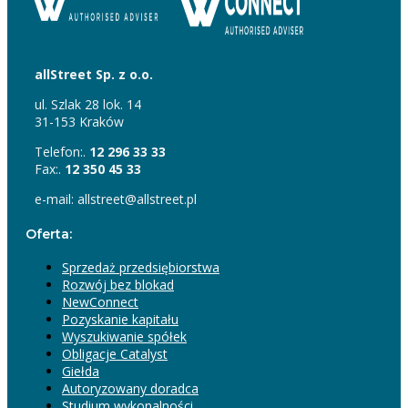
allStreet Sp. z o.o.
ul. Szlak 28 lok. 14
31-153 Kraków
Telefon:.
12 296 33 33
Fax:.
12 350 45 33
e-mail: allstreet@allstreet.pl
Oferta:
Sprzedaż przedsiębiorstwa
Rozwój bez blokad
NewConnect
Pozyskanie kapitału
Wyszukiwanie spółek
Obligacje Catalyst
Giełda
Autoryzowany doradca
Studium wykonalności