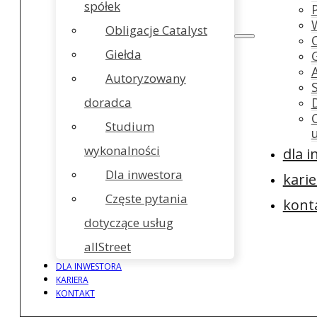
spółek
Obligacje Catalyst
Giełda
Autoryzowany
doradca
Studium
wykonalności
dla 
Dla inwestora
karie
Częste pytania
kont
dotyczące usług
allStreet
DLA INWESTORA
KARIERA
KONTAKT