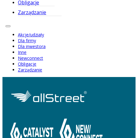
Obligacje
Zarządzanie
Akcje/udziały
Dla firmy
Dla inwestora
Inne
Newconnect
Obligacje
Zarządzanie