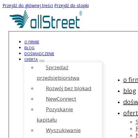
Przejdź do głównej treści
Przejdź do stopki
O FIRMIE
BLOG
DOŚWIADCZENIE
OFERTA
Sprzedaż
przedsiębiorstwa
o fir
Rozwój bez blokad
blog
NewConnect
dośw
Pozyskanie
ofer
kapitału
Wyszukiwanie