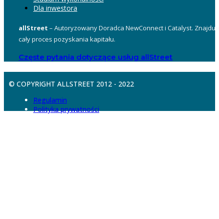
Dla inwestora
allStreet
– Autoryzowany Doradca NewConnect i Catalyst. Znajduje
cały proces pozyskania kapitału.
Częste pytania dotyczące usług allStreet
© COPYRIGHT ALLSTREET 2012 - 2022
Regulamin
Polityka prywatności